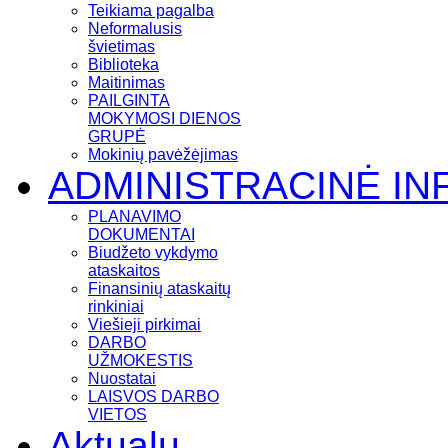
Teikiama pagalba
Neformalusis
švietimas
Biblioteka
Maitinimas
PAILGINTA
MOKYMOSI DIENOS
GRUPĖ
Mokinių pavėžėjimas
ADMINISTRACINĖ IN
PLANAVIMO
DOKUMENTAI
Biudžeto vykdymo
ataskaitos
Finansinių ataskaitų
rinkiniai
Viešieji pirkimai
DARBO
UŽMOKESTIS
Nuostatai
LAISVOS DARBO
VIETOS
Aktualu