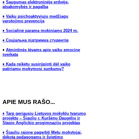
♦
Saugumas elektroninėje erdvėje,
atsakomybės ir pagalba
♦
Vaikų psichoaktyviųjų medžiagų
varotojimo prevencija
♦ Socialinė parama mokiniams 2024 m.
♦ Соціальна підтримка студентів
♦
Atmintinės tėvams apie vaikų emocinę
sveikatą
♦ Kada reikėtų susirūpinti dėl vaiko
patiriamų mokymosi sunkumų?
APIE MUS RAŠO...
♦
Tarp geriausių Lietuvos mokyklų tvarumo
projektų – Šiaulių r. Kuršėnų Daugėlių ir
Stasio Anglickio progimnazijų projektas
♦
Šiaulių rajone pagerbti Metų mokytojai,
dėkota pedagogams ir švietimo