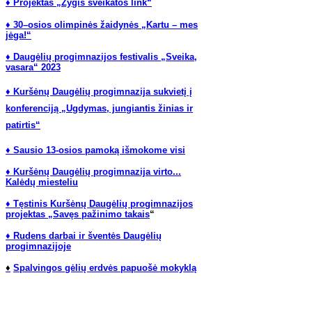
♦ Projektas „Žygis sveikatos link“
♦ 30–osios olimpinės žaidynės „Kartu – mes
jėga!“
♦ Daugėlių progimnazijos festivalis „Sveika,
vasara“ 2023
♦ Kuršėnų Daugėlių progimnazija sukvietį į
konferenciją „Ugdymas, jungiantis žinias ir
patirtis“
♦ Sausio 13-osios pamoką išmokome visi
♦ Kuršėnų Daugėlių progimnazija virto...
Kalėdų miesteliu
♦ Tęstinis Kuršėnų Daugėlių progimnazijos
projektas „Savęs pažinimo takais
“
♦ Rudens darbai ir šventės Daugėlių
progimnazijoje
♦
Spalvingos gėlių erdvės papuošė mokyklą