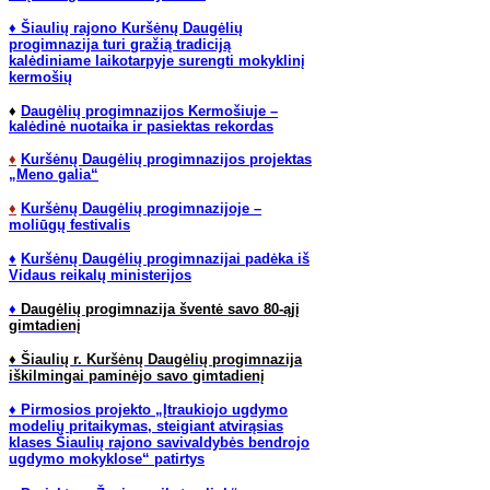
♦
Šiaulių rajono Kuršėnų Daugėlių
progimnazija turi gražią tradiciją
kalėdiniame laikotarpyje surengti mokyklinį
kermošių
♦
Daugėlių progimnazijos Kermošiuje –
kalėdinė nuotaika ir pasiektas rekordas
♦
Kuršėnų Daugėlių progimnazijos projektas
„Meno galia“
♦
Kuršėnų Daugėlių progimnazijoje –
moliūgų festivalis
♦
Kuršėnų Daugėlių progimnazijai padėka iš
Vidaus reikalų ministerijos
♦
Daugėlių progimnazija šventė savo 80-ąjį
gimtadienį
♦ Šiaulių r. Kuršėnų Daugėlių progimnazija
iškilmingai paminėjo savo gimtadienį
♦ Pirmosios projekto „Įtraukiojo ugdymo
modelių pritaikymas, steigiant atvirąsias
klases Šiaulių rajono savivaldybės bendrojo
ugdymo mokyklose“ patirtys