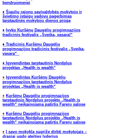
bendruomenei
♦
Š
iaulių rajono savivaldybės mokytojų ir
švietimo įstaigų vadovų pagerbimas
tarptautinės mokytojų dienos proga
♦
Įvyko Kuršėnų Daugėlių progimnazijos
tradicinis festivalis „Sveika, vasara!“
♦
Tradicinis Kuršėnų Daugėlių
progimnazijos tradicinis festivalis „Sveika,
vasara“
♦
Įgyvendintas tarptautinis Nordplus
projektas „Health is wealth“
♦
Įgyvendintas Kuršėnų Daugėlių
progimnazijos tarptautinis Nordplus
projektas „Health is wealth“
♦
Kuršėnų Daugėlių progimnazijos
tarptautinio Nordplus projekto „Health is
wealth“ neįkainojama patirtis Farerų salose
♦
Kuršėnų Daugėlių progimnazijos
tarptautinio Nordplus projekto „Health is
wealth“ neįkainojama patirtis Farerų salose
♦
Į savo mokyklą sugrįžę dirbti mokytojais –
drąsiai ugdo ateities lyderius