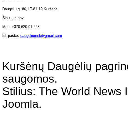
Daugėlių g. 86, LT-81119 Kuršėnai,
Šiaulių r. sav.
Mob. +370 620 91 223
El. paštas
daugeliumok@gmail.com
Kuršėnų Daugėlių pagrin
saugomos.
Stilius: The World News I
Joomla.