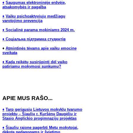
♦
Saugumas elektroninėje erdvėje,
atsakomybės ir pagalba
♦
Vaikų psichoaktyviųjų medžiagų
varotojimo prevencija
♦ Socialinė parama mokiniams 2024 m.
♦ Соціальна підтримка студентів
♦
Atmintinės tėvams apie vaikų emocinę
sveikatą
♦ Kada reikėtų susirūpinti dėl vaiko
patiriamų mokymosi sunkumų?
APIE MUS RAŠO...
♦
Tarp geriausių Lietuvos mokyklų tvarumo
projektų – Šiaulių r. Kuršėnų Daugėlių ir
Stasio Anglickio progimnazijų projektas
♦
Šiaulių rajone pagerbti Metų mokytojai,
dėkota pedagogams ir švietimo