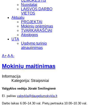
UŽMOKESTIS
Nuostatai
LAISVOS DARBO
VIETOS
Aktualu
PROJEKTAI
Mokinių priėmimas
TVARKARAŠČIAI
Atostogos
UTA
Ugdymo turinio
atnaujinimas
A+
A
A-
Mokinių maitinimas
Informacija
Kategorija: Straipsniai
Valgyklos vedėja Jūratė Smilingienė
El. paštas
valgykla@daugeliumokykla.lt
Darbo laikas 6.00–14.30 val. Pietų pertrauka 10.00–10.30 val.