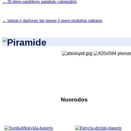
→ 20 dienų papildomų patiekalų valgiaraštis
→
Vaisiai ir daržovės bei pienas ir pieno produktai vaikams
Nuorodos