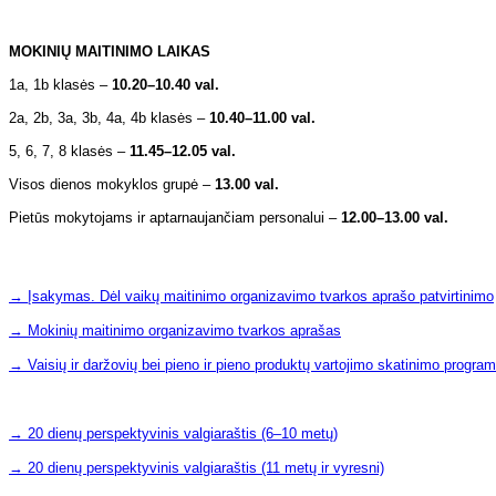
MOKINIŲ MAITINIMO LAIKAS
1a, 1b klasės –
10.20–10.40 val.
2a, 2b, 3a, 3b, 4a, 4b klasės –
10.40–11.00 val.
5, 6, 7, 8 klasės –
11.45–12.05 val.
Visos dienos mokyklos grupė –
13.00 val.
Pietūs mokytojams ir aptarnaujančiam personalui –
12.00–13.00 val.
→
Įsakymas. Dėl vaikų maitinimo organizavimo tvarkos aprašo patvirtinimo
→ Mokinių maitinimo organizavimo tvarkos aprašas
→ Vaisių ir daržovių bei pieno ir pieno produktų vartojimo skatinimo prog
→ 20 dienų perspektyvinis valgiaraštis (6–10 metų)
→ 20 dienų perspektyvinis valgiaraštis (11 metų ir vyresni)