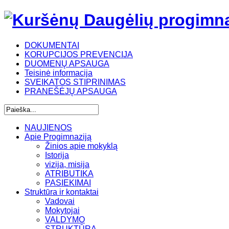
DOKUMENTAI
KORUPCIJOS PREVENCIJA
DUOMENŲ APSAUGA
Teisinė informacija
SVEIKATOS STIPRINIMAS
PRANEŠĖJŲ APSAUGA
NAUJIENOS
Apie Progimnaziją
Žinios apie mokyklą
Istorija
vizija, misija
ATRIBUTIKA
PASIEKIMAI
Struktūra ir kontaktai
Vadovai
Mokytojai
VALDYMO
STRUKTŪRA