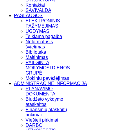
Kontaktai
SAVIVALDA
PASLAUGOS
ELEKTRONINIS
PAŽYMĖJIMAS
UGDYMAS
Teikiama pagalba
Neformalusis
švietimas
Biblioteka
Maitinimas
PAILGINTA
MOKYMOSI DIENOS
GRUPĖ
Mokinių pavėžėjimas
ADMINISTRACINĖ INFORMACIJA
PLANAVIMO
DOKUMENTAI
Biudžeto vykdymo
ataskaitos
Finansinių ataskaitų
rinkiniai
Viešieji pirkimai
DARBO