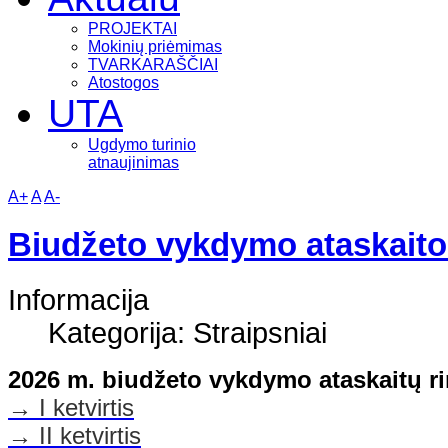
PROJEKTAI
Mokinių priėmimas
TVARKARAŠČIAI
Atostogos
UTA
Ugdymo turinio
atnaujinimas
A+
A
A-
Biudžeto vykdymo ataskait
Informacija
Kategorija: Straipsniai
2026 m. biudžeto vykdymo ataskaitų ri
→ I ketvirtis
→ II ketvirtis