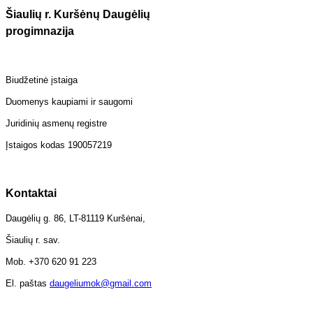
Šiaulių r. Kuršėnų Daugėlių
progimnazija
Biudžetinė įstaiga
Duomenys kaupiami ir saugomi
Juridinių asmenų registre
Įstaigos kodas 190057219
Kontaktai
Daugėlių g. 86, LT-81119 Kuršėnai,
Šiaulių r. sav.
Mob. +370 620 91 223
El. paštas
daugeliumok@gmail.com