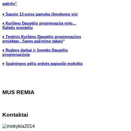
patirtis“
♦ Sausio 13-osios pamoką išmokome visi
♦ Kuršėnų Daugėlių progimnazija virto...
Kalėdų miesteliu
♦ Tęstinis Kuršėnų Daugėlių progimnazijos
projektas „Savęs pažinimo takais
“
♦ Rudens darbai ir šventės Daugėlių
progimnazijoje
♦
Spalvingos gėlių erdvės papuošė mokyklą
MUS REMIA
Kontaktai