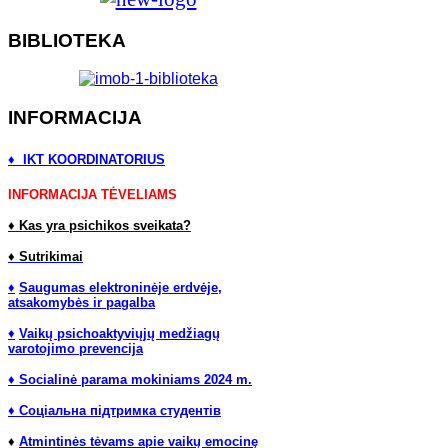
BIBLIOTEKA
INFORMACIJA
♦ IKT KOORDINATORIUS
INFORMACIJA TĖVELIAMS
♦
Kas yra psichikos sveikata?
♦
Sutrikimai
♦
Saugumas elektroninėje erdvėje,
atsakomybės ir pagalba
♦
Vaikų psichoaktyviųjų medžiagų
varotojimo prevencija
♦ Socialinė parama mokiniams 2024 m.
♦ Соціальна підтримка студентів
♦
Atmintinės tėvams apie vaikų emocinę