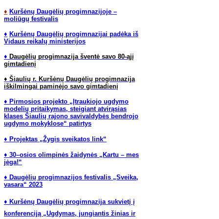
♦
Kuršėnų Daugėlių progimnazijoje –
moliūgų festivalis
♦
Kuršėnų Daugėlių progimnazijai padėka iš
Vidaus reikalų ministerijos
♦
Daugėlių progimnazija šventė savo 80-ąjį
gimtadienį
♦ Šiaulių r. Kuršėnų Daugėlių progimnazija
iškilmingai paminėjo savo gimtadienį
♦ Pirmosios projekto „Įtraukiojo ugdymo
modelių pritaikymas, steigiant atvirąsias
klases Šiaulių rajono savivaldybės bendrojo
ugdymo mokyklose“ patirtys
♦ Projektas „Žygis sveikatos link“
♦ 30–osios olimpinės žaidynės „Kartu – mes
jėga!“
♦ Daugėlių progimnazijos festivalis „Sveika,
vasara“ 2023
♦ Kuršėnų Daugėlių progimnazija sukvietį į
konferenciją „Ugdymas, jungiantis žinias ir