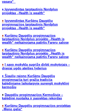
vasara“
♦
Įgyvendintas tarptautinis Nordplus
projektas „Health is wealth“
♦
Įgyvendintas Kuršėnų Daugėlių
progimnazijos tarptautinis Nordplus
projektas „Health is wealth“
♦
Kuršėnų Daugėlių progimnazijos
tarptautinio Nordplus projekto „Health is
wealth“ neįkainojama patirtis Farerų salose
♦
Kuršėnų Daugėlių progimnazijos
tarptautinio Nordplus projekto „Health is
wealth“ neįkainojama patirtis Farerų salose
♦
Į savo mokyklą sugrįžę dirbti mokytojais –
drąsiai ugdo ateities lyderius
♦
Šiaulių rajono Kuršėnų Daugėlių
progimnazija turi gražią tradiciją
kalėdiniame laikotarpyje surengti mokyklinį
kermošių
♦
Daugėlių progimnazijos Kermošiuje –
kalėdinė nuotaika ir pasiektas rekordas
♦
Kuršėnų Daugėlių progimnazijos projektas
„Meno galia“