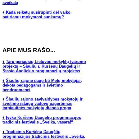
sveikatą
♦ Kada reikėtų susirūpinti dėl vaiko
patiriamų mokymosi sunkumų?
APIE MUS RAŠO...
♦
Tarp geriausių Lietuvos mokyklų tvarumo
projektų – Šiaulių r. Kuršėnų Daugėlių ir
Stasio Anglickio progimnazijų projektas
♦
Šiaulių rajone pagerbti Metų mokytojai,
dėkota pedagogams ir švietimo
bendruomenei
♦
Š
iaulių rajono savivaldybės mokytojų ir
švietimo įstaigų vadovų pagerbimas
tarptautinės mokytojų dienos proga
♦
Įvyko Kuršėnų Daugėlių progimnazijos
tradicinis festivalis „Sveika, vasara!“
♦
Tradicinis Kuršėnų Daugėlių
progimnazijos tradicinis festivalis „Sveika,