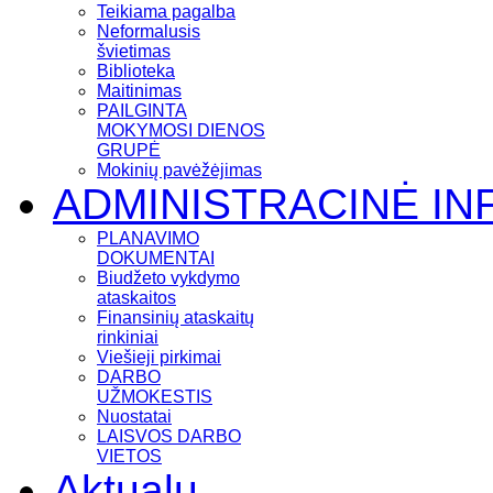
Teikiama pagalba
Neformalusis
švietimas
Biblioteka
Maitinimas
PAILGINTA
MOKYMOSI DIENOS
GRUPĖ
Mokinių pavėžėjimas
ADMINISTRACINĖ IN
PLANAVIMO
DOKUMENTAI
Biudžeto vykdymo
ataskaitos
Finansinių ataskaitų
rinkiniai
Viešieji pirkimai
DARBO
UŽMOKESTIS
Nuostatai
LAISVOS DARBO
VIETOS
Aktualu