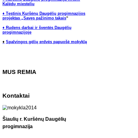
Kalėdų miesteliu
♦ Tęstinis Kuršėnų Daugėlių progimnazijos
projektas „Savęs pažinimo takais
“
♦ Rudens darbai ir šventės Daugėlių
progimnazijoje
♦
Spalvingos gėlių erdvės papuošė mokyklą
MUS REMIA
Kontaktai
Šiaulių r. Kuršėnų Daugėlių
progimnazija