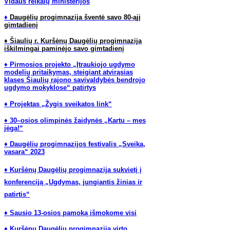
Vidaus reikalų ministerijos
♦
Daugėlių progimnazija šventė savo 80-ąjį
gimtadienį
♦ Šiaulių r. Kuršėnų Daugėlių progimnazija
iškilmingai paminėjo savo gimtadienį
♦ Pirmosios projekto „Įtraukiojo ugdymo
modelių pritaikymas, steigiant atvirąsias
klases Šiaulių rajono savivaldybės bendrojo
ugdymo mokyklose“ patirtys
♦ Projektas „Žygis sveikatos link“
♦ 30–osios olimpinės žaidynės „Kartu – mes
jėga!“
♦ Daugėlių progimnazijos festivalis „Sveika,
vasara“ 2023
♦ Kuršėnų Daugėlių progimnazija sukvietį į
konferenciją „Ugdymas, jungiantis žinias ir
patirtis“
♦ Sausio 13-osios pamoką išmokome visi
♦ Kuršėnų Daugėlių progimnazija virto...