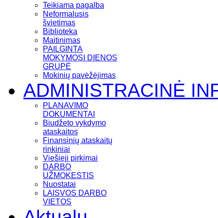
Teikiama pagalba
Neformalusis
švietimas
Biblioteka
Maitinimas
PAILGINTA
MOKYMOSI DIENOS
GRUPĖ
Mokinių pavėžėjimas
ADMINISTRACINĖ IN
PLANAVIMO
DOKUMENTAI
Biudžeto vykdymo
ataskaitos
Finansinių ataskaitų
rinkiniai
Viešieji pirkimai
DARBO
UŽMOKESTIS
Nuostatai
LAISVOS DARBO
VIETOS
Aktualu