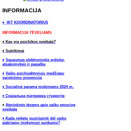
INFORMACIJA
♦ IKT KOORDINATORIUS
INFORMACIJA TĖVELIAMS
♦
Kas yra psichikos sveikata?
♦
Sutrikimai
♦
Saugumas elektroninėje erdvėje,
atsakomybės ir pagalba
♦
Vaikų psichoaktyviųjų medžiagų
varotojimo prevencija
♦ Socialinė parama mokiniams 2024 m.
♦ Соціальна підтримка студентів
♦
Atmintinės tėvams apie vaikų emocinę
sveikatą
♦ Kada reikėtų susirūpinti dėl vaiko
patiriamų mokymosi sunkumų?