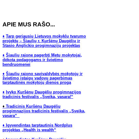
APIE MUS RAŠO...
♦
Tarp geriausių Lietuvos mokyklų tvarumo
projektų – Šiaulių r. Kuršėnų Daugėlių ir
Stasio Anglickio progimnazijų projektas
♦
Šiaulių rajone pagerbti Metų mokytojai,
dėkota pedagogams ir švietimo
bendruomenei
♦
Š
iaulių rajono savivaldybės mokytojų ir
švietimo įstaigų vadovų pagerbimas
tarptautinės mokytojų dienos proga
♦
Įvyko Kuršėnų Daugėlių progimnazijos
tradicinis festivalis „Sveika, vasara!“
♦
Tradicinis Kuršėnų Daugėlių
progimnazijos tradicinis festivalis „Sveika,
vasara“
♦
Įgyvendintas tarptautinis Nordplus
projektas „Health is wealth“