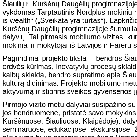
Šiaulių r. Kuršėnų Daugėlių progimnazijo
vykdomas Tarptautinis Nordplus mokinių 
is wealth“ („Sveikata yra turtas“). L
apkriči
Kuršėnų Daugėlių progimnazijoje šurmulia
dalyvių.
Tai pirmasis mobilumo vizitas, ku
mokiniai ir mokytojai iš
Latvijos ir Farerų s
Pagrindiniai projekto tikslai – bendros Šia
erdvės kūrimas, inovatyvių procesų sklaid
kalbų sklaida, bendro supratimo apie Šiaur
kultūrą didinimas. Projekto mobilumo metu 
aktyvumą ir stiprins sveikos gyvensenos į
Pirmojo vizito
metu dalyviai susipažino su
jos bendruomene, pristatė savo mokyklas 
Kuršėnuose, Šiauliuose, Klaipėdoje), daly
seminaruose, edukacijose, ekskursijose, žy