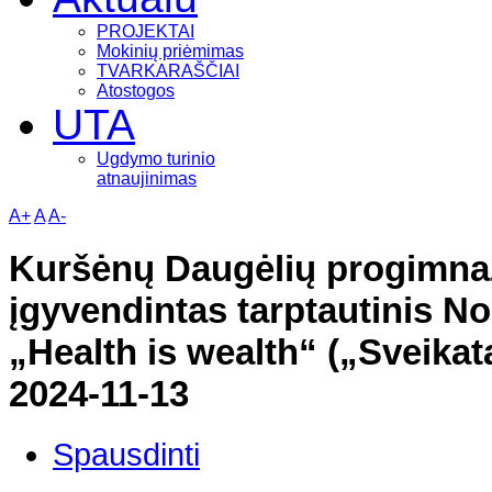
PROJEKTAI
Mokinių priėmimas
TVARKARAŠČIAI
Atostogos
UTA
Ugdymo turinio
atnaujinimas
A+
A
A-
Kuršėnų Daugėlių progimnaz
įgyvendintas tarptautinis N
„Health is wealth“ („Sveikata
2024-11-13
Spausdinti