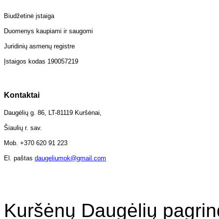
Biudžetinė įstaiga
Duomenys kaupiami ir saugomi
Juridinių asmenų registre
Įstaigos kodas 190057219
Kontaktai
Daugėlių g. 86, LT-81119 Kuršėnai,
Šiaulių r. sav.
Mob. +370 620 91 223
El. paštas
daugeliumok@gmail.com
Kuršėnų Daugėlių pagrin