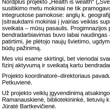
Nordplus projekto „
Health is wealth“ („Sve
susitikimo metu mokiniai ne tik pramogavo, 
integruotose pamokose: anglų k. geografi
Įsitraukdami mokiniai į įvairias veiklas su
sveikata – mūsų pasaulis. Progimnazijos 
bendradarbiavimas buvo labai naudingas 
patirtimi, jie plėtojo naujų švietimo, ugdy
būdų pažinimą.
Mes visi esame skirtingi, bet vienodai svar
fizinį aktyvumą ir sveikatą kartu bendrad
Projekto koordinatorė–
direktoriaus pavad
Petkuvienė.
Už projekto veiklų įgyvendinimą atsakingo
Ramanauskienė, bibliotekininkė, lietuvių k.
Jūratė Bartkevičienė.