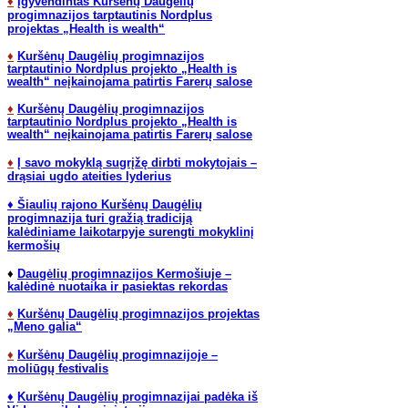
♦
Įgyvendintas Kuršėnų Daugėlių
progimnazijos tarptautinis Nordplus
projektas „Health is wealth“
♦
Kuršėnų Daugėlių progimnazijos
tarptautinio Nordplus projekto „Health is
wealth“ neįkainojama patirtis Farerų salose
♦
Kuršėnų Daugėlių progimnazijos
tarptautinio Nordplus projekto „Health is
wealth“ neįkainojama patirtis Farerų salose
♦
Į savo mokyklą sugrįžę dirbti mokytojais –
drąsiai ugdo ateities lyderius
♦
Šiaulių rajono Kuršėnų Daugėlių
progimnazija turi gražią tradiciją
kalėdiniame laikotarpyje surengti mokyklinį
kermošių
♦
Daugėlių progimnazijos Kermošiuje –
kalėdinė nuotaika ir pasiektas rekordas
♦
Kuršėnų Daugėlių progimnazijos projektas
„Meno galia“
♦
Kuršėnų Daugėlių progimnazijoje –
moliūgų festivalis
♦
Kuršėnų Daugėlių progimnazijai padėka iš