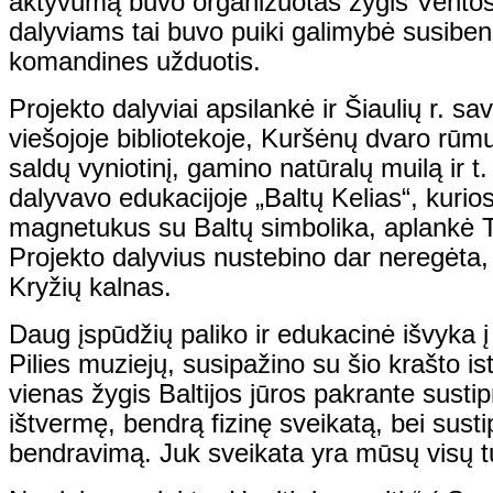
aktyvumą buvo organizuotas žygis Ventos
dalyviams tai buvo puiki galimybė susibendra
komandines užduotis.
Projekto dalyviai apsilankė ir Šiaulių r. s
viešojoje bibliotekoje, Kuršėnų dvaro rūmu
saldų vyniotinį, gamino natūralų muilą ir t.
dalyvavo edukacijoje „Baltų Kelias“, kuri
magnetukus su Baltų simbolika, aplankė T
Projekto dalyvius nustebino dar neregėta, u
Kryžių kalnas.
Daug įspūdžių paliko ir edukacinė išvyka į
Pilies muziejų, susipažino su šio krašto ist
vienas
žygis Baltijos jūros pakrante sustip
ištvermę, bendrą fizinę sveikatą, bei susti
bendravimą. Juk sveikata yra mūsų visų t