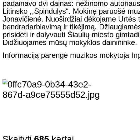
padainavo dvi dainas: nežinomo autoriaus
Litinsko ,,Spindulys“. Mokinę paruošė muz
Jonavičienė. Nuoširdžiai dėkojame Urtės 
bendradarbiavimą ir tikėjimą. Džiaugiamė
prisidėti ir dalyvauti Šiaulių miesto gimta
Didžiuojamės mūsų mokyklos dainininke.
Informaciją parengė muzikos mokytoja In
Skaityti
685
kartai