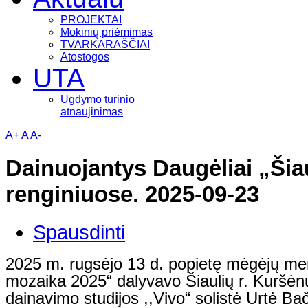
PROJEKTAI
Mokinių priėmimas
TVARKARAŠČIAI
Atostogos
UTA
Ugdymo turinio
atnaujinimas
A+
A
A-
Dainuojantys Daugėliai „Šia
renginiuose. 2025-09-23
Spausdinti
2025 m. rugsėjo 13 d. popietę mėgėjų men
mozaika 2025“ dalyvavo Šiaulių r. Kuršėn
dainavimo studijos ,,Vivo“ solistė Urtė Bač