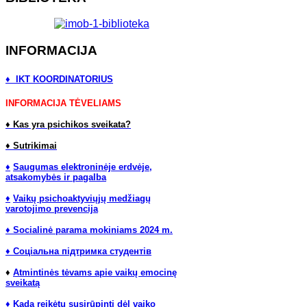
INFORMACIJA
♦ IKT KOORDINATORIUS
INFORMACIJA TĖVELIAMS
♦
Kas yra psichikos sveikata?
♦
Sutrikimai
♦
Saugumas elektroninėje erdvėje,
atsakomybės ir pagalba
♦
Vaikų psichoaktyviųjų medžiagų
varotojimo prevencija
♦ Socialinė parama mokiniams 2024 m.
♦ Соціальна підтримка студентів
♦
Atmintinės tėvams apie vaikų emocinę
sveikatą
♦ Kada reikėtų susirūpinti dėl vaiko