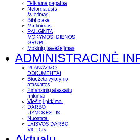
Teikiama pagalba
Neformalusis
švietimas
Biblioteka
Maitinimas
PAILGINTA
MOKYMOSI DIENOS
GRUPĖ
Mokinių pavėžėjimas
ADMINISTRACINĖ IN
PLANAVIMO
DOKUMENTAI
Biudžeto vykdymo
ataskaitos
Finansinių ataskaitų
rinkiniai
Viešieji pirkimai
DARBO
UŽMOKESTIS
Nuostatai
LAISVOS DARBO
VIETOS
Aktualu