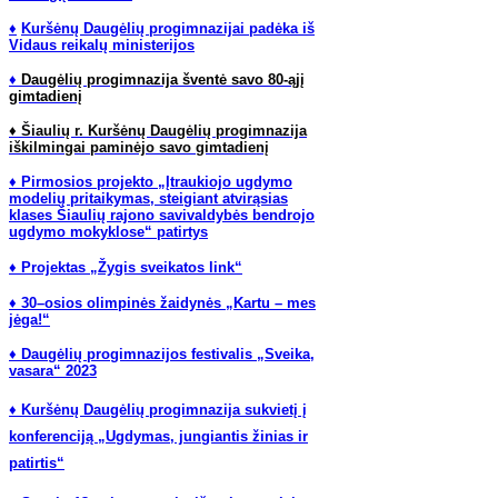
♦
Kuršėnų Daugėlių progimnazijai padėka iš
Vidaus reikalų ministerijos
♦
Daugėlių progimnazija šventė savo 80-ąjį
gimtadienį
♦ Šiaulių r. Kuršėnų Daugėlių progimnazija
iškilmingai paminėjo savo gimtadienį
♦ Pirmosios projekto „Įtraukiojo ugdymo
modelių pritaikymas, steigiant atvirąsias
klases Šiaulių rajono savivaldybės bendrojo
ugdymo mokyklose“ patirtys
♦ Projektas „Žygis sveikatos link“
♦ 30–osios olimpinės žaidynės „Kartu – mes
jėga!“
♦ Daugėlių progimnazijos festivalis „Sveika,
vasara“ 2023
♦ Kuršėnų Daugėlių progimnazija sukvietį į
konferenciją „Ugdymas, jungiantis žinias ir
patirtis“