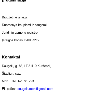
progimnazija
Biudžetinė įstaiga
Duomenys kaupiami ir saugomi
Juridinių asmenų registre
Įstaigos kodas 190057219
Kontaktai
Daugėlių g. 86, LT-81119 Kuršėnai,
Šiaulių r. sav.
Mob. +370 620 91 223
El. paštas
daugeliumok@gmail.com