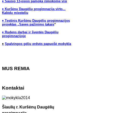
♦ Sausio 13-osios pamoką išmokome visi
♦ Kuršėnų Daugėlių progimnazija virto...
Kalėdų miesteliu
♦ Tęstinis Kuršėnų Daugėlių progimnazijos
projektas „Savęs pažinimo takais
“
♦ Rudens darbai ir šventės Daugėlių
progimnazijoje
♦
Spalvingos gėlių erdvės papuošė mokyklą
MUS REMIA
Kontaktai
Šiaulių r. Kuršėnų Daugėlių