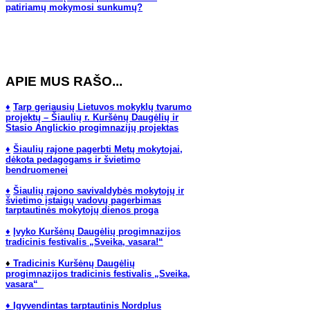
patiriamų mokymosi sunkumų?
APIE MUS RAŠO...
♦
Tarp geriausių Lietuvos mokyklų tvarumo
projektų – Šiaulių r. Kuršėnų Daugėlių ir
Stasio Anglickio progimnazijų projektas
♦
Šiaulių rajone pagerbti Metų mokytojai,
dėkota pedagogams ir švietimo
bendruomenei
♦
Š
iaulių rajono savivaldybės mokytojų ir
švietimo įstaigų vadovų pagerbimas
tarptautinės mokytojų dienos proga
♦
Įvyko Kuršėnų Daugėlių progimnazijos
tradicinis festivalis „Sveika, vasara!“
♦
Tradicinis Kuršėnų Daugėlių
progimnazijos tradicinis festivalis „Sveika,
vasara“
♦
Įgyvendintas tarptautinis Nordplus